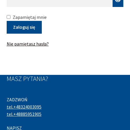
Zapamiętaj mnie
Zaloguj się
Nie pamiętasz hasła?
MASZ PYTANIA?
ZADZWOŃ
tel.+48324003095
tel.+48885951905
NAPISZ