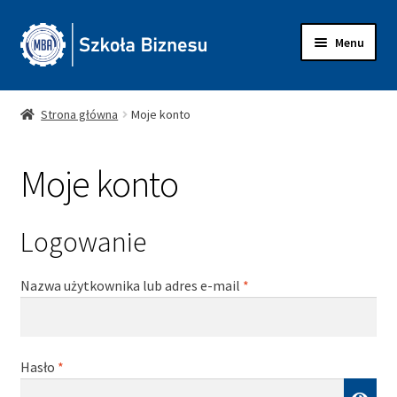
Przejdź
Przejdź
Menu
do
do
nawigacji
treści
SKLEP
Strona główna
Moje konto
MBA
Moje konto
KONTAKT
Logowanie
Wymagane
Nazwa użytkownika lub adres e-mail
*
Wymagane
Hasło
*